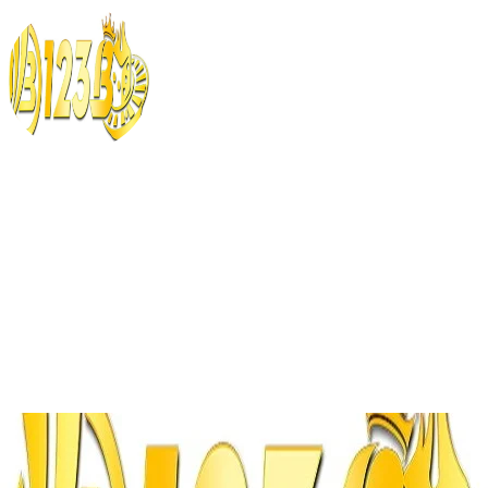
123B
123B là điểm đến lý tưởng cho những ai đam mê giải trí trực tuyến 
hệ thống trò chơi phong phú và giao diện thân thiện, dễ sử dụng
Không chỉ