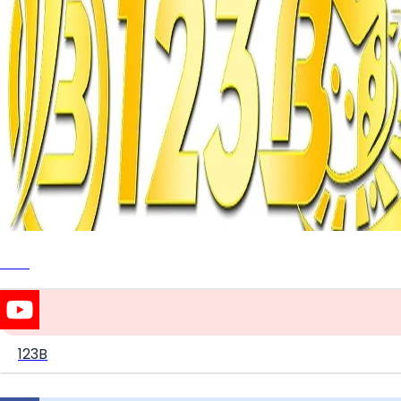
123B
123B