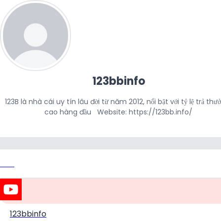
123bbinfo
123B là nhà cái uy tín lâu đời từ năm 2012, nổi bật với tỷ lệ trả thưở
cao hàng đầu   Website: https://123bb.info/
Link
123bbinfo