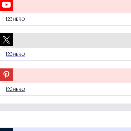
123HERO
123HERO
123HERO
123HERO