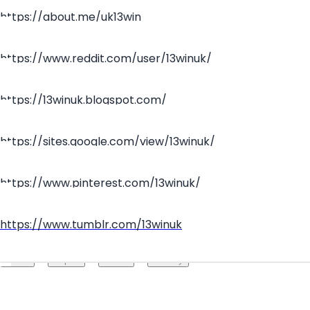
https://about.me/uk13win
https://www.reddit.com/user/13winuk/
https://13winuk.blogspot.com/
https://sites.google.com/view/13winuk/
https://www.pinterest.com/13winuk/
https://www.tumblr.com/13winuk
Create your hoo.be
·
·
·
About
Report
Terms
Privacy