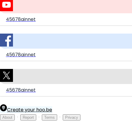
45678ainnet
45678ainnet
45678ainnet
Create your hoo.be
·
·
·
About
Report
Terms
Privacy