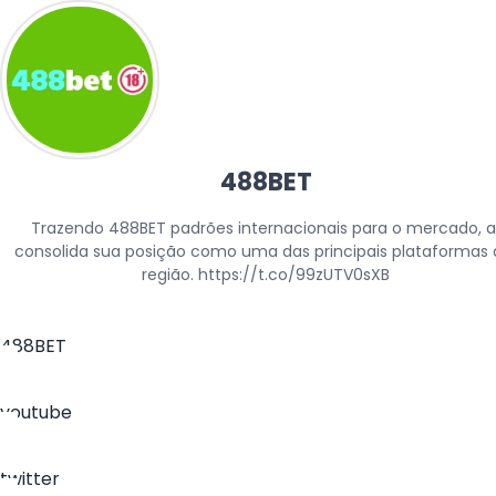
488BET
Trazendo 488BET padrões internacionais para o mercado, a 
consolida sua posição como uma das principais plataformas 
região. https://t.co/99zUTV0sXB
488BET
youtube
twitter