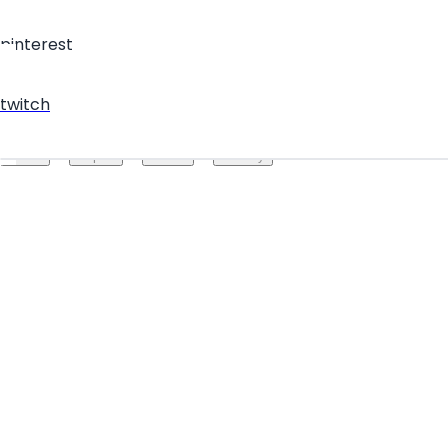
pinterest
twitch
Create your hoo.be
·
·
·
About
Report
Terms
Privacy