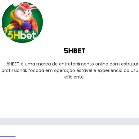
5HBET
5HBET é uma marca de entretenimento online com estrutura
profissional, focada em operação estável e experiência do usuá
eficiente.
5HBET