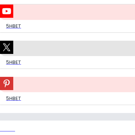
5HBET
5HBET
5HBET
5HBET