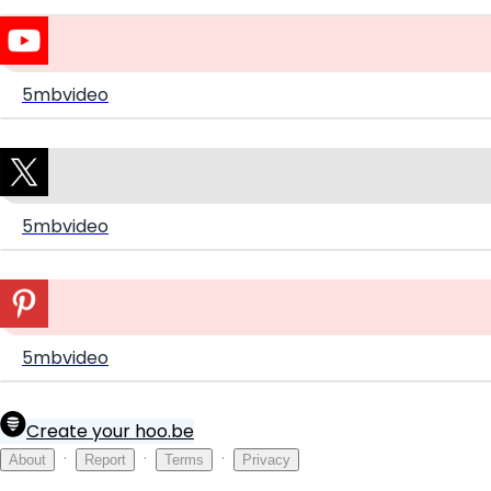
5mbvideo
5mbvideo
5mbvideo
Create your hoo.be
·
·
·
About
Report
Terms
Privacy