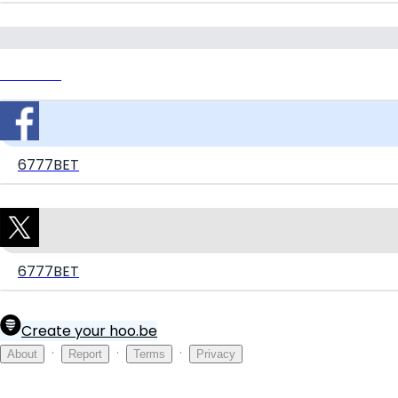
6777BET
6777BET
6777BET
Create your hoo.be
·
·
·
About
Report
Terms
Privacy