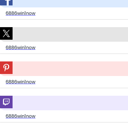
6886win1now
6886win1now
6886win1now
6886win1now