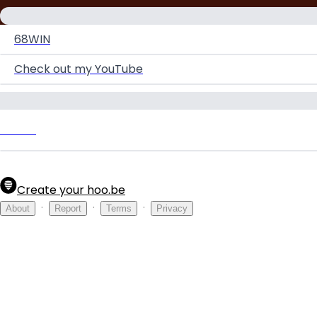
68WIN
Check out my YouTube
68WIN
Create your hoo.be
·
·
·
About
Report
Terms
Privacy