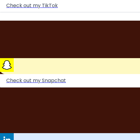
Check out my TikTok
Check out my Snapchat