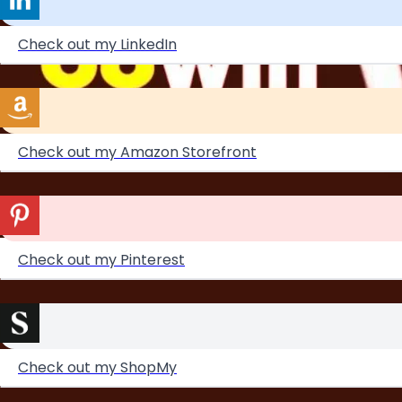
Check out my LinkedIn
Check out my Amazon Storefront
Check out my X
Check out my Pinterest
Check out my ShopMy