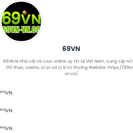
69VN
69VN là nhà cái cá cược online uy tín tại Việt Nam, cung cấp nổ h
thể thao, casino, xổ số với tỷ lệ trả thưởng Website: https://69v
vn.co/
69VN
69VN
69VN