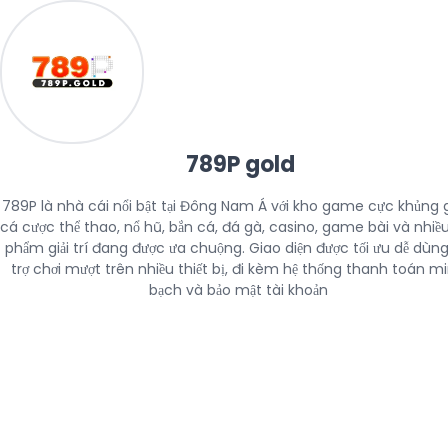
789P gold
789P là nhà cái nổi bật tại Đông Nam Á với kho game cực khủng 
cá cược thể thao, nổ hũ, bắn cá, đá gà, casino, game bài và nhiều
phẩm giải trí đang được ưa chuộng. Giao diện được tối ưu dễ dùng,
trợ chơi mượt trên nhiều thiết bị, đi kèm hệ thống thanh toán mi
bạch và bảo mật tài khoản 