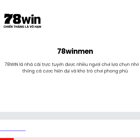
78winmen
78WIN là nhà cái trực tuyến được nhiều người chơi lựa chọn nhờ 
thống cá cược hiện đại và kho trò chơi phong phú
78winmen