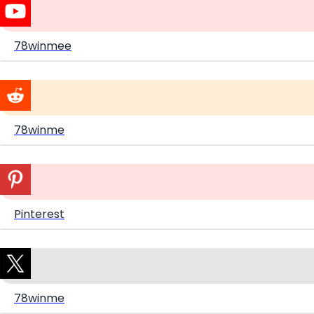
78winmee
78winme
Pinterest
78winme