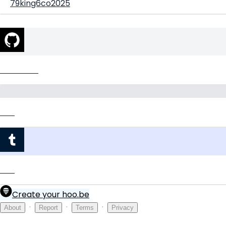
79king6co2025
nhacaiKing
Link
Link
Create your hoo.be
·
·
·
About
Report
Terms
Privacy