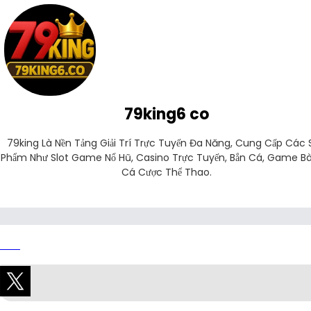
79king6 co
79king Là Nền Tảng Giải Trí Trực Tuyến Đa Năng, Cung Cấp Các S
Phẩm Như Slot Game Nổ Hũ, Casino Trực Tuyến, Bắn Cá, Game Bài
Cá Cược Thể Thao.
Link