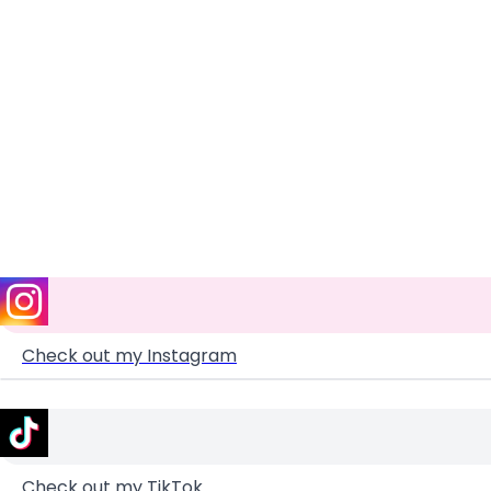
Check out my Instagram
Check out my TikTok