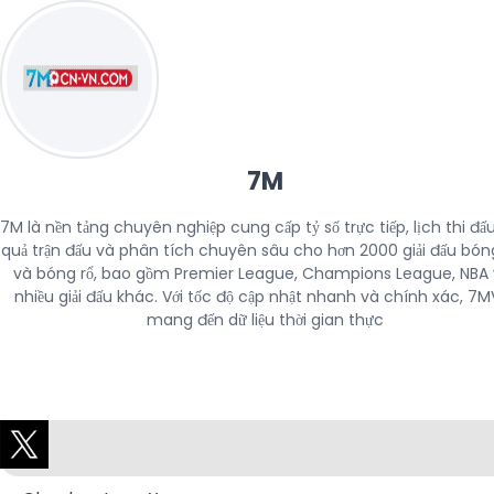
7M
7M là nền tảng chuyên nghiệp cung cấp tỷ số trực tiếp, lịch thi đấu,
quả trận đấu và phân tích chuyên sâu cho hơn 2000 giải đấu bóng
và bóng rổ, bao gồm Premier League, Champions League, NBA 
nhiều giải đấu khác. Với tốc độ cập nhật nhanh và chính xác, 7M
mang đến dữ liệu thời gian thực