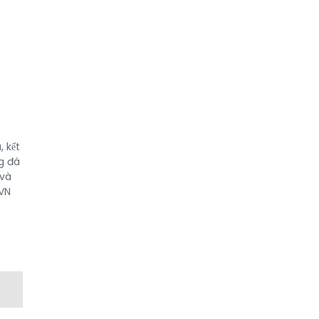
 kết 
 đá 
và 
VN 