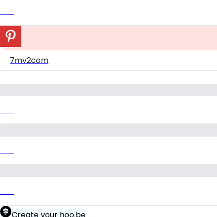
Link
7mv2com
Link
Link
Link
Create your hoo.be