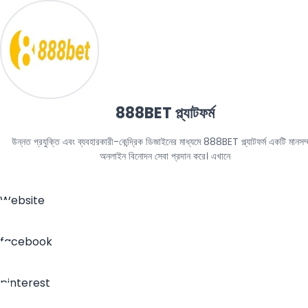
888BET প্ল্যাটফর্ম
উন্নত প্রযুক্তি এবং ব্যবহারকারী-কেন্দ্রিক ডিজাইনের মাধ্যমে 888BET প্ল্যাটফর্ম একটি মানসম্
অনলাইন বিনোদন সেবা প্রদান করে। এখানে
Website
facebook
pinterest