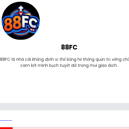
88FC
88FC là nhà cái khẳng định vị thế bằng hệ thống quản trị vững chắ
cam kết minh bạch tuyệt đối trong mọi giao dịch.
88FC