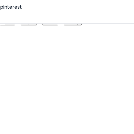
pinterest
Create your hoo.be
·
·
·
About
Report
Terms
Privacy