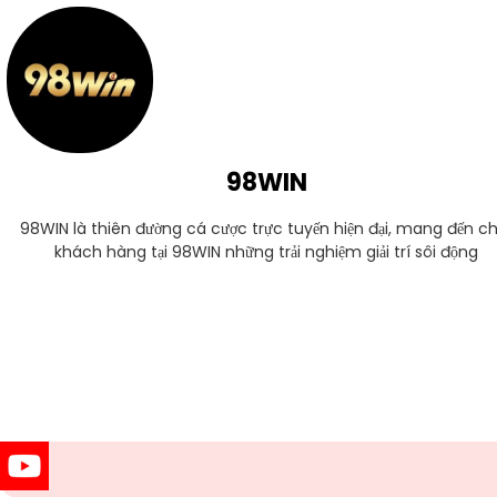
98WIN
98WIN là thiên đường cá cược trực tuyến hiện đại, mang đến ch
khách hàng tại 98WIN những trải nghiệm giải trí sôi động