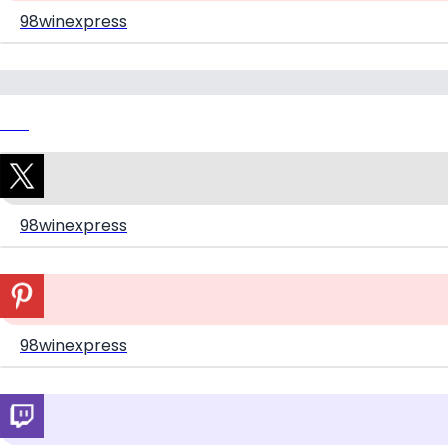
98winexpress
Link
98winexpress
98winexpress