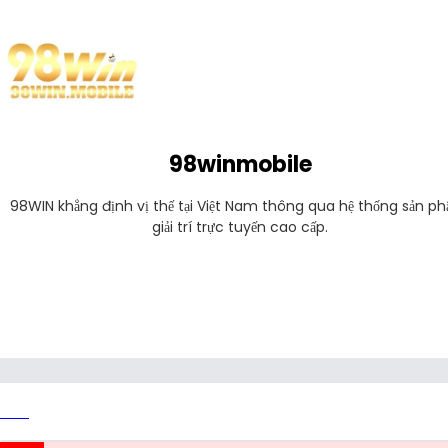
98winmobile
98WIN khẳng định vị thế tại Việt Nam thông qua hệ thống sản ph
giải trí trực tuyến cao cấp.
Link