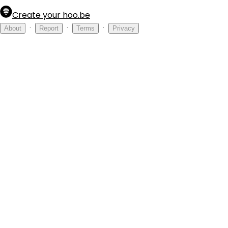
Create your hoo.be
·
·
·
About
Report
Terms
Privacy