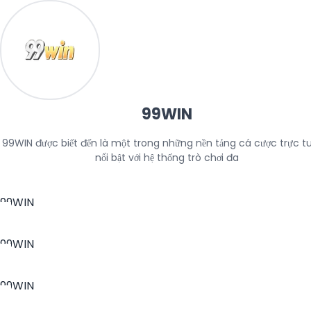
99WIN
99WIN được biết đến là một trong những nền tảng cá cược trực tu
nổi bật với hệ thống trò chơi đa
99WIN
99WIN
99WIN