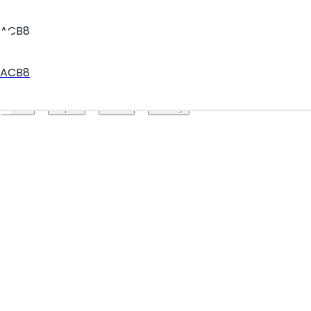
ACB8
ACB8
Create your hoo.be
·
·
·
About
Report
Terms
Privacy