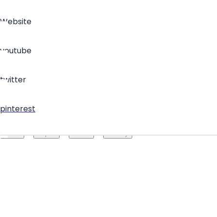
Website
youtube
twitter
pinterest
Create your hoo.be
·
·
·
About
Report
Terms
Privacy