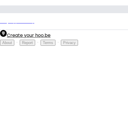
https://alo8.io/
Create your hoo.be
·
·
·
About
Report
Terms
Privacy