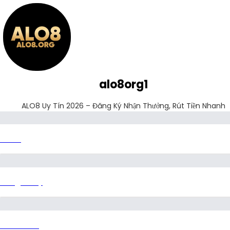
alo8org1
ALO8 Uy Tín 2026 – Đăng Ký Nhận Thưởng, Rút Tiền Nhanh
ALO8
link.gallery
about.me