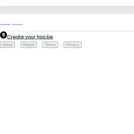
allmylinks
Create your hoo.be
·
·
·
About
Report
Terms
Privacy