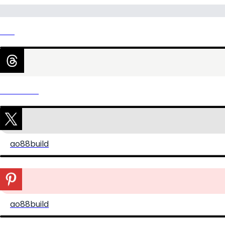
Link
ao88build
ao88build
ao88build