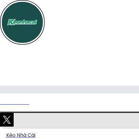
Kèo Nhà Cái
Kèo Nhà Cái
Kèo Nhà Cái