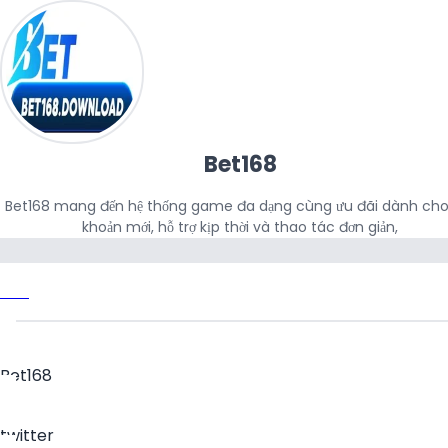
Bet168
Bet168 mang đến hệ thống game đa dạng cùng ưu đãi dành cho 
khoản mới, hỗ trợ kịp thời và thao tác đơn giản,
Link
Bet168
twitter