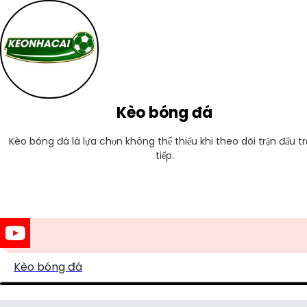
Kèo bóng đá
Kèo bóng đá là lựa chọn không thể thiếu khi theo dõi trận đấu tr
tiếp.
Kèo bóng đá