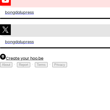
bongdalupress
bongdalupress
Create your hoo.be
·
·
·
About
Report
Terms
Privacy