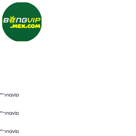
Bongvip mexco
Bongvip là nhà cái thể thao trực tuyến uy tín lớn nhất châu Á, ho
động hợp pháp tại Việt Nam. Nền tảng cung cấp đa dạng sản phẩm
Cá Cược
Bongvip
Bongvip
Bongvip