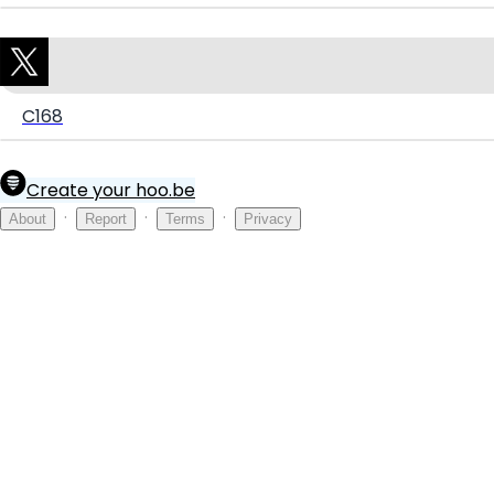
C168
Create your hoo.be
·
·
·
About
Report
Terms
Privacy