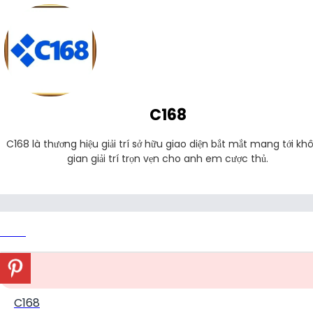
C168
C168 là thương hiệu giải trí sở hữu giao diện bắt mắt mang tới khô
gian giải trí trọn vẹn cho anh em cược thủ.
C168
C168