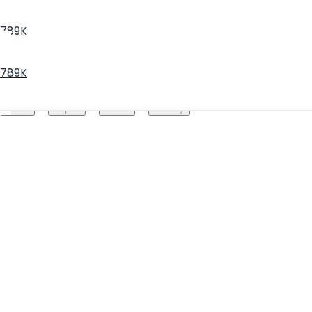
789K
789K
Create your hoo.be
·
·
·
About
Report
Terms
Privacy