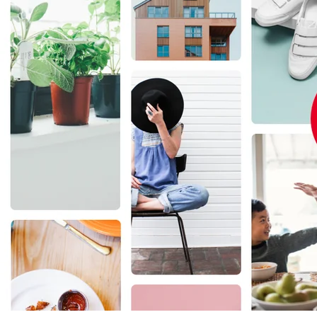
Create your hoo.be
·
·
·
About
Report
Terms
Privacy
Tuan Seo