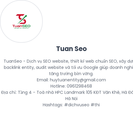
Tuan Seo
TuanSeo - Dịch vụ SEO website, thiết kế web chuẩn SEO, xây dự
backlink entity, audit website và tối ưu Google giúp doanh nghi
tăng trưởng bền vững.

Email: huytuanentity@gmail.com

Hotline: 0961298468

Địa chỉ: Tầng 4 - Toà nhà HPC Landmark 105 KĐT Văn Khê, Hà Đô
Hà Nội

Hashtags: #dichvuseo #thi