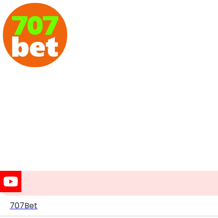
707Bet é uma plataforma de
entretenimento onl
707Bet é uma plataforma de entretenimento online confiável
oferecendo jogos variados, apostas seguras e experiência diver
707Bet