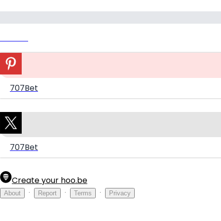
707Bet
707Bet
707Bet
Create your hoo.be
·
·
·
About
Report
Terms
Privacy