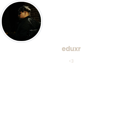
eduxr
<3