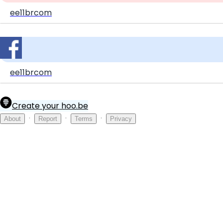
ee11brcom
ee11brcom
Create your hoo.be
·
·
·
About
Report
Terms
Privacy