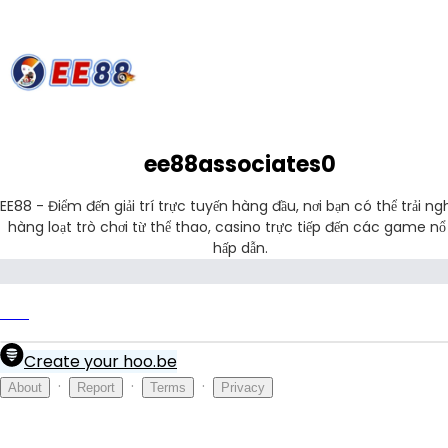
ee88associates0
EE88 - Điểm đến giải trí trực tuyến hàng đầu, nơi bạn có thể trải ng
hàng loạt trò chơi từ thể thao, casino trực tiếp đến các game nổ 
hấp dẫn.
Link
Create your hoo.be
·
·
·
About
Report
Terms
Privacy