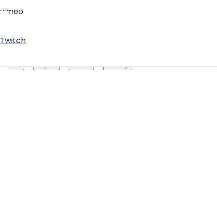
vimeo
Twitch
Create your hoo.be
·
·
·
About
Report
Terms
Privacy