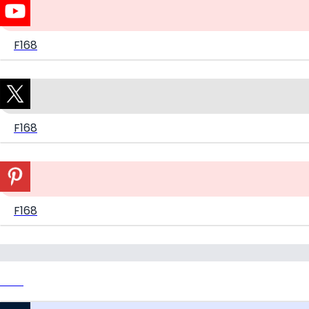
F168
F168
F168
F168