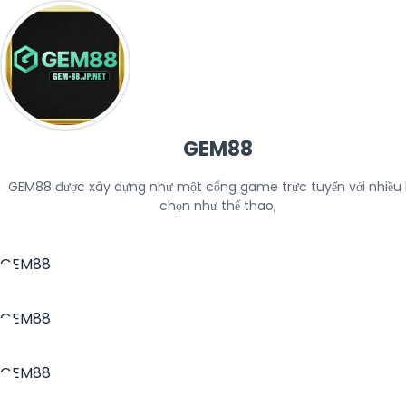
GEM88
GEM88 được xây dựng như một cổng game trực tuyến với nhiều l
chọn như thể thao,
GEM88
GEM88
GEM88