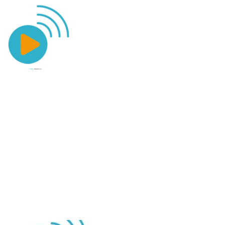
GledajTV Uzivo
Besplatni balkanski TV kanali uživo | Gledajte omiljene programe b
gdje i bilo kada | Bez ograničenja, bez pretplate