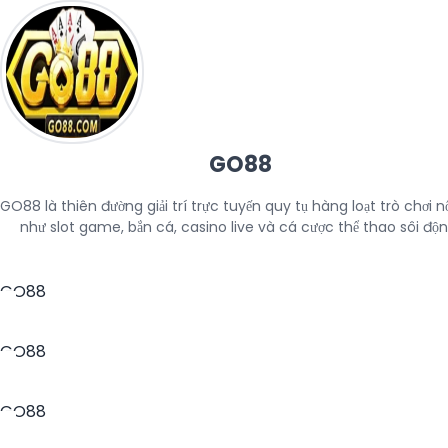
GO88
GO88 là thiên đường giải trí trực tuyến quy tụ hàng loạt trò chơi nổi
như slot game, bắn cá, casino live và cá cược thể thao sôi độn
GO88
GO88
GO88