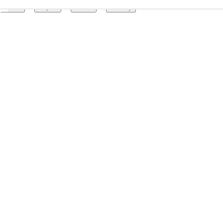
·
·
·
About
Report
Terms
Privacy