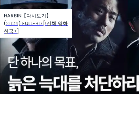
HARBIN【다시보기】
(𝟸𝟶𝟸𝟺) FULL~𝙷𝙳 [!전체 영화
한국+]
Create your hoo.be
·
·
·
About
Report
Terms
Privacy