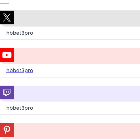
Link
hbbet3pro
hbbet3pro
hbbet3pro